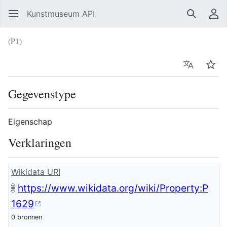
Kunstmuseum API
Zoeken
Ge
(P1)
Taal
Vol
Gegevenstype
Eigenschap
Verklaringen
Wikidata URI
https://www.wikidata.org/wiki/Property:P
1629
0 bronnen