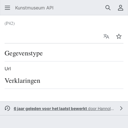
Kunstmuseum API
Zoeken
Ge
(P42)
Taal
Vol
Gegevenstype
Url
Verklaringen
6 jaar geleden voor het laatst bewerkt
door
Hannolans