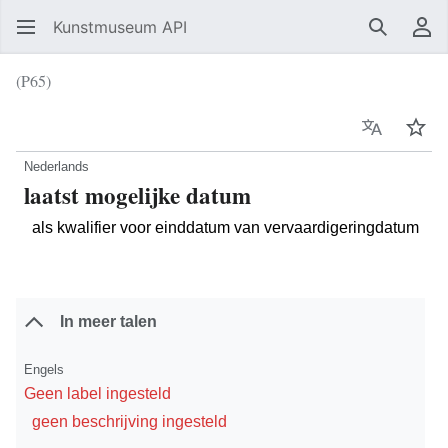
Kunstmuseum API
Zoeken
Ge
(P65)
Taal
Vol
Nederlands
laatst mogelijke datum
als kwalifier voor einddatum van vervaardigeringdatum
In meer talen
Engels
Geen label ingesteld
geen beschrijving ingesteld