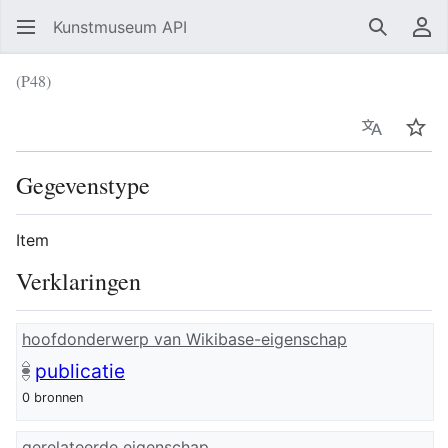
Kunstmuseum API
Zoeken
Ge
(P48)
Taal
Vol
Gegevenstype
Item
Verklaringen
hoofdonderwerp van Wikibase-eigenschap
publicatie
0 bronnen
gerelateerde eigenschap