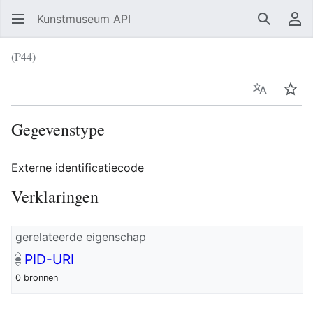
Kunstmuseum API
Zoeken
Ge
(P44)
Taal
Vol
Gegevenstype
Externe identificatiecode
Verklaringen
gerelateerde eigenschap
PID-URI
0 bronnen