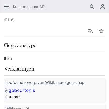
Kunstmuseum API
Zoeken
Ge
(P116)
Taal
Vol
Gegevenstype
Item
Verklaringen
hoofdonderwerp van Wikibase-eigenschap
gebeurtenis
0 bronnen
Wikidata URI