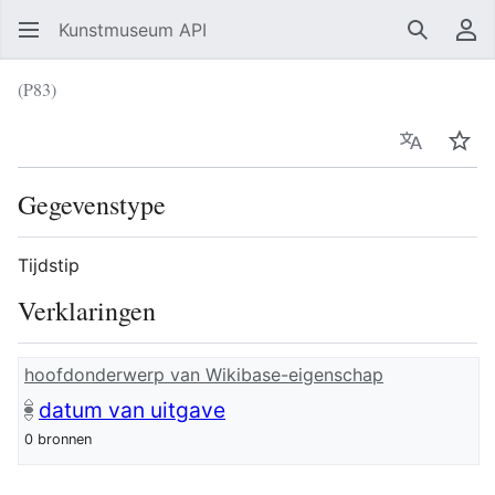
Kunstmuseum API
Zoeken
Ge
(P83)
Taal
Vol
Gegevenstype
Tijdstip
Verklaringen
hoofdonderwerp van Wikibase-eigenschap
datum van uitgave
0 bronnen