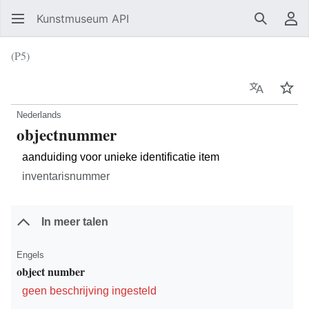
Kunstmuseum API
Zoeken
Ge
(P5)
Taal
Vol
Nederlands
objectnummer
aanduiding voor unieke identificatie item
inventarisnummer
In meer talen
Engels
object number
geen beschrijving ingesteld