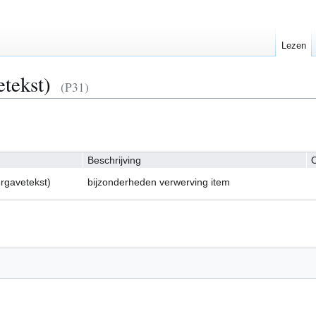
Lezen
tekst)
(P31)
Beschrijving
O
rgavetekst)
bijzonderheden verwerving item