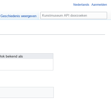
Nederlands
Aanmelden
Z
Geschiedenis weergeven
o
e
k
e
n
ok bekend als