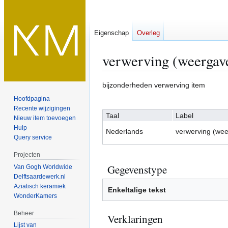
Eigenschap
Overleg
verwerving (weergave
Naar
Naar
bijzonderheden verwerving item
navigatie
zoeken
Hoofdpagina
springen
springen
Recente wijzigingen
Taal
Label
Nieuw item toevoegen
Hulp
Nederlands
verwerving (wee
Query service
Projecten
Gegevenstype
Van Gogh Worldwide
Delftsaardewerk.nl
Aziatisch keramiek
Enkeltalige tekst
WonderKamers
Beheer
Verklaringen
Lijst van