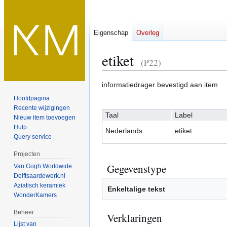
Eigenschap
Overleg
etiket
(P22)
Naar
Naar
informatiedrager bevestigd aan item
navigatie
zoeken
Hoofdpagina
springen
springen
Recente wijzigingen
Taal
Label
Nieuw item toevoegen
Hulp
Nederlands
etiket
Query service
Projecten
Gegevenstype
Van Gogh Worldwide
Delftsaardewerk.nl
Aziatisch keramiek
Enkeltalige tekst
WonderKamers
Beheer
Verklaringen
Lijst van