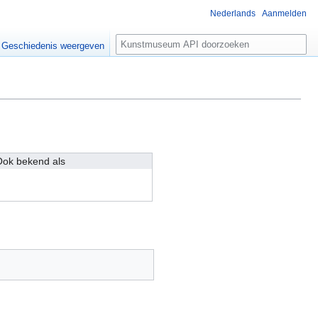
Nederlands
Aanmelden
Z
Geschiedenis weergeven
o
e
k
e
n
ok bekend als