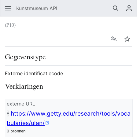
Kunstmuseum API
Zoeken
Ge
(P10)
Taal
Vol
Gegevenstype
Externe identificatiecode
Verklaringen
externe URL
https://www.getty.edu/research/tools/voca
bularies/ulan/
0 bronnen