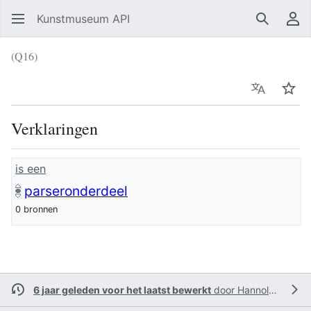
Kunstmuseum API
Zoeken
Ge
(Q16)
Taal
Vol
Verklaringen
is een
parseronderdeel
0 bronnen
6 jaar geleden voor het laatst bewerkt
door
Hannolans