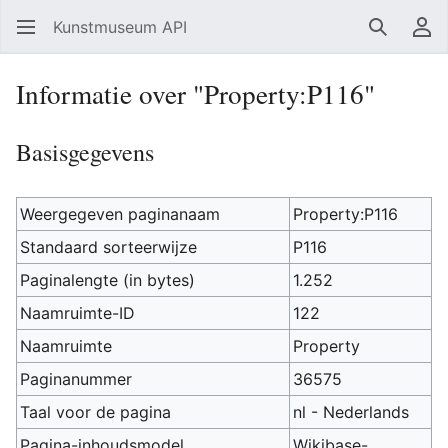
Kunstmuseum API
Zoeken
Ge
Informatie over "Property:P116"
Basisgegevens
Weergegeven paginanaam
Property:P116
Standaard sorteerwijze
P116
Paginalengte (in bytes)
1.252
Naamruimte-ID
122
Naamruimte
Property
Paginanummer
36575
Taal voor de pagina
nl - Nederlands
Pagina-inhoudsmodel
Wikibase-