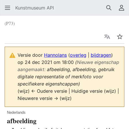
Kunstmuseum API
Zoeken
Ge
(P73)
Taal
Vol
Versie door
Hannolans
(
overleg
|
bijdragen
)
op 24 dec 2021 om 18:00
(‎
Nieuwe eigenschap
aangemaakt:
afbeelding, afbeelding, gebruik
digitale representatie of merkfoto voor
specifiekere eigenshcappen)
(wijz) ← Oudere versie | Huidige versie (wijz) |
Nieuwere versie → (wijz)
Nederlands
afbeelding