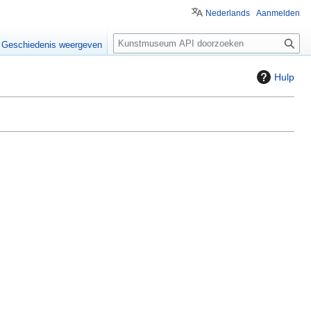
Nederlands
Aanmelden
Z
Geschiedenis weergeven
o
e
Hulp
k
e
n