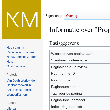
Eigenschap
Overleg
Informatie over "Pro
Basisgegevens
Naar
Naar
navigatie
zoeken
Hoofdpagina
Recente wijzigingen
springen
springen
Weergegeven paginanaam
Nieuw item toevoegen
Standaard sorteerwijze
Hulp
Query service
Paginalengte (in bytes)
Naamruimte-ID
Projecten
Naamruimte
Van Gogh Worldwide
Delftsaardewerk.nl
Paginanummer
Aziatisch keramiek
Taal voor de pagina
WonderKamers
Pagina-inhoudsmodel
Beheer
Indexering door robots
Lijst van