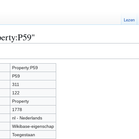
Lezen
perty:P59"
Property:P59
P59
311
122
Property
1778
nl - Nederlands
Wikibase-eigenschap
Toegestaan