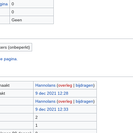
gina
0
0
Geen
kers (onbeperkt)
ze pagina.
maakt
Hannolans
(
overleg
|
bijdragen
)
akt
9 dec 2021 12:28
Hannolans
(
overleg
|
bijdragen
)
9 dec 2021 12:33
2
1