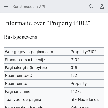
Kunstmuseum API
Zoeken
Ge
Informatie over "Property:P102"
Basisgegevens
Weergegeven paginanaam
Property:P102
Standaard sorteerwijze
P102
Paginalengte (in bytes)
319
Naamruimte-ID
122
Naamruimte
Property
Paginanummer
14272
Taal voor de pagina
nl - Nederlands
Pagina-inhoudsmodel
Wikibase-