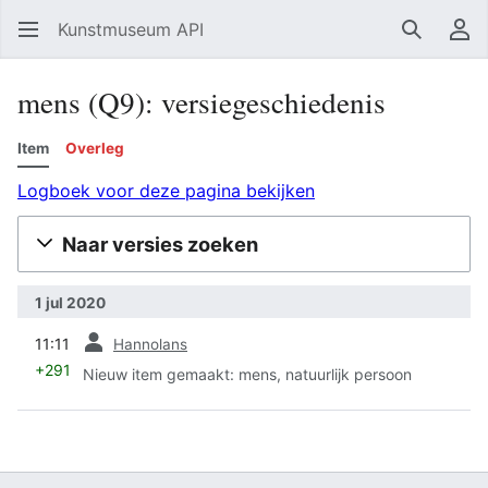
Kunstmuseum API
Zoeken
Ge
mens (Q9): versiegeschiedenis
Item
Overleg
Logboek voor deze pagina bekijken
Naar versies zoeken
1 jul 2020
vorige
11:11
Hannolans
+291
Nieuw item gemaakt:
mens, natuurlijk persoon