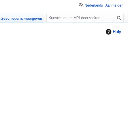
Nederlands
Aanmelden
Z
Geschiedenis weergeven
o
e
Hulp
k
e
n