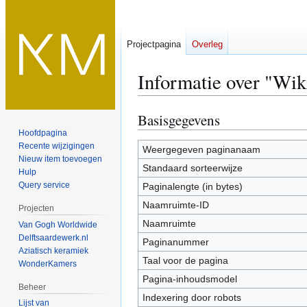
Projectpagina
Overleg
Informatie over "Wik
Basisgegevens
Naar
Naar
navigatie
zoeken
Hoofdpagina
Recente wijzigingen
springen
springen
Weergegeven paginanaam
Nieuw item toevoegen
Standaard sorteerwijze
Hulp
Query service
Paginalengte (in bytes)
Naamruimte-ID
Projecten
Naamruimte
Van Gogh Worldwide
Delftsaardewerk.nl
Paginanummer
Aziatisch keramiek
Taal voor de pagina
WonderKamers
Pagina-inhoudsmodel
Beheer
Indexering door robots
Lijst van