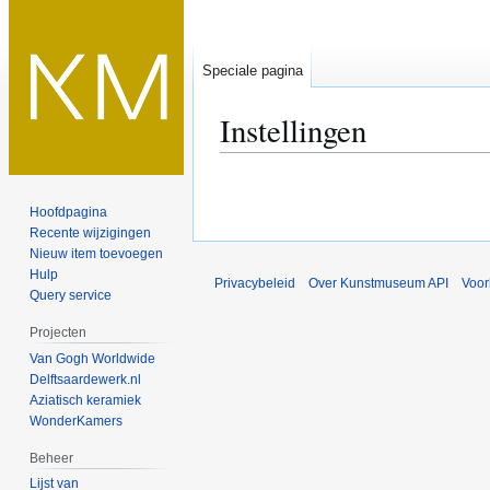
Speciale pagina
Instellingen
Naar
Naar
navigatie
zoeken
Hoofdpagina
springen
springen
Recente wijzigingen
Nieuw item toevoegen
Hulp
Privacybeleid
Over Kunstmuseum API
Voo
Query service
Projecten
Van Gogh Worldwide
Delftsaardewerk.nl
Aziatisch keramiek
WonderKamers
Beheer
Lijst van