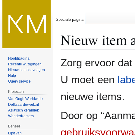
Speciale pagina
Nieuw item 
Naar
Naar
Hoofdpagina
Zorg ervoor dat
navigatie
zoeken
Recente wijzigingen
Nieuw item toevoegen
springen
springen
Hulp
U moet een
lab
Query service
Projecten
nieuwe items.
Van Gogh Worldwide
Delftsaardewerk.nl
Aziatisch keramiek
Door op “Aanmak
WonderKamers
Beheer
gebruiksvoorwa
Lijst van