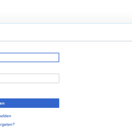
en
melden
rgeten?