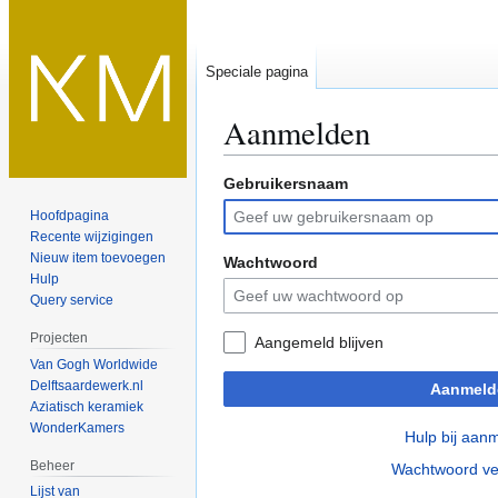
Speciale pagina
Aanmelden
Gebruikersnaam
Naar
Naar
navigatie
zoeken
Hoofdpagina
springen
springen
Recente wijzigingen
Nieuw item toevoegen
Wachtwoord
Hulp
Query service
Projecten
Aangemeld blijven
Van Gogh Worldwide
Delftsaardewerk.nl
Aanmeld
Aziatisch keramiek
WonderKamers
Hulp bij aan
Beheer
Wachtwoord ve
Lijst van