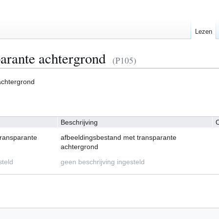
Lezen
parante achtergrond
(P105)
achtergrond
Beschrijving
O
transparante
afbeeldingsbestand met transparante
achtergrond
steld
geen beschrijving ingesteld