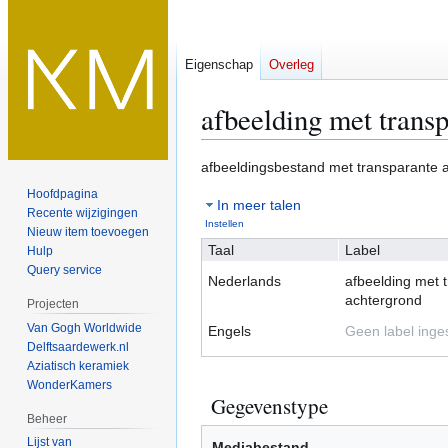
Eigenschap
Overleg
afbeelding met trans
Naar
Naar
afbeeldingsbestand met transparante 
navigatie
zoeken
Hoofdpagina
In meer talen
springen
springen
Recente wijzigingen
Instellen
Nieuw item toevoegen
Taal
Label
Hulp
Query service
Nederlands
afbeelding met 
achtergrond
Projecten
Van Gogh Worldwide
Engels
Geen label inge
Delftsaardewerk.nl
Aziatisch keramiek
WonderKamers
Gegevenstype
Beheer
Lijst van
Mediabestand