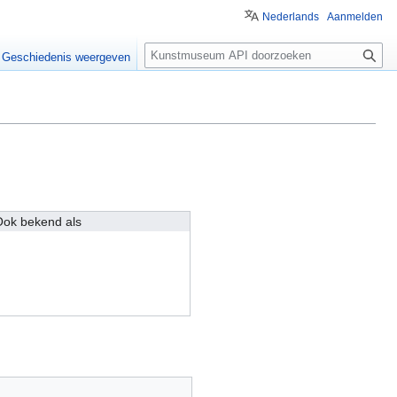
Nederlands
Aanmelden
Z
Geschiedenis weergeven
o
e
k
e
n
ok bekend als