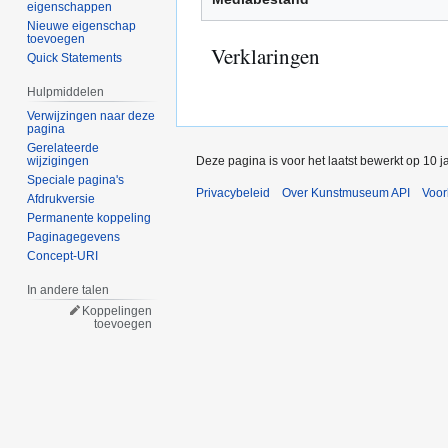
eigenschappen
Nieuwe eigenschap
toevoegen
Verklaringen
Quick Statements
Hulpmiddelen
Verwijzingen naar deze
pagina
Gerelateerde
Deze pagina is voor het laatst bewerkt op 10 
wijzigingen
Speciale pagina's
Privacybeleid
Over Kunstmuseum API
Voo
Afdrukversie
Permanente koppeling
Paginagegevens
Concept-URI
In andere talen
Koppelingen
toevoegen