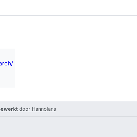
arch/
 bewerkt
door
Hannolans