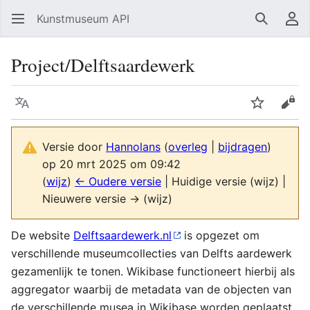
Kunstmuseum API
Zoeken
Ge
Project/Delftsaardewerk
Taal
Volgen
Bron
Versie door
Hannolans
(
overleg
|
bijdragen
)
op 20 mrt 2025 om 09:42
(
wijz
)
← Oudere versie
| Huidige versie (wijz) |
Nieuwere versie → (wijz)
De website
Delftsaardewerk.nl
is opgezet om
verschillende museumcollecties van Delfts aardewerk
gezamenlijk te tonen. Wikibase functioneert hierbij als
aggregator waarbij de metadata van de objecten van
de verschillende musea in Wikibase worden geplaatst.